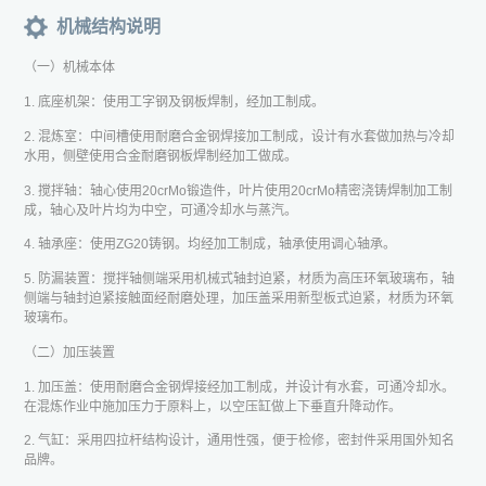
机械结构说明
（一）机械本体
1. 底座机架：使用工字钢及钢板焊制，经加工制成。
2. 混炼室：中间槽使用耐磨合金钢焊接加工制成，设计有水套做加热与冷却
水用，侧壁使用合金耐磨钢板焊制经加工做成。
3. 搅拌轴：轴心使用20crMo锻造件，叶片使用20crMo精密浇铸焊制加工制
成，轴心及叶片均为中空，可通冷却水与蒸汽。
4. 轴承座：使用ZG20铸钢。均经加工制成，轴承使用调心轴承。
5. 防漏装置：搅拌轴侧端采用机械式轴封迫紧，材质为高压环氧玻璃布，轴
侧端与轴封迫紧接触面经耐磨处理，加压盖采用新型板式迫紧，材质为环氧
玻璃布。
（二）加压装置
1. 加压盖：使用耐磨合金钢焊接经加工制成，并设计有水套，可通冷却水。
在混炼作业中施加压力于原料上，以空压缸做上下垂直升降动作。
2. 气缸：采用四拉杆结构设计，通用性强，便于检修，密封件采用国外知名
品牌。