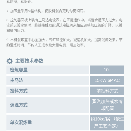
易磨损，易保养。
7. 加压盖采用M型结构，使胶料混合更均匀更彻底。
8. 控制器面板上装有主马达电流表，在正常运作中，当混合槽压力过大，电
流超过设定值时，终端接触器能通过电磁阀来相应调整加压盖的升降，以缓
解槽内压力。
9. 本机混炼室中心圆加大，气缸缸径加大，减速机加大，提高混炼效果，节
约混炼时间，节约人工成本及大量电费，增加效率。
主要技术参数
密炼容量
10L
主马达
15KW 6P AC
投料方式
前投料方式
蒸汽加热或水冷
调温方式
却配管
约10kg/锅 （依生
单次混炼量
产工艺而定）