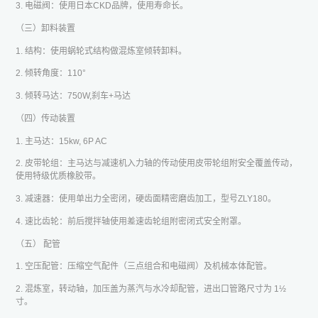
3. 电磁阀：使用日本CKD品牌，使用寿命长。
（三）卸料装置
1. 结构：使用蜗轮式结构做混炼室倾转卸料。
2. 倾转角度：110°
3. 倾转马达：750W,刹车+马达
（四）传动装置
1. 主马达：15kw, 6P AC
2. 皮带轮组：主马达与减速机入力轴的传动使用皮带轮组附安全覆盖传动，
使用特级优质橡胶带。
3. 减速器：使用单出力全密闭，硬齿面精密磨齿加工，型号ZLY180。
4. 速比齿轮：前后搅拌轴使用差速齿轮组附密闭式安全附罩。
（五） 配管
1. 空压配管：压缩空气配件（三点组合和电磁阀）及机械本体配管。
2. 混炼室，转动轴，加压盖为蒸汽与水冷却配管，进出口管路尺寸为 1½
寸。