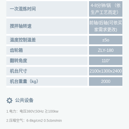
4-8分钟/锅 （依
一次混炼时间
生产工艺而定）
前轴/后轴(可依买
搅拌轴转速
家需求更改)
温度控制温差
±5o
齿轮箱
ZLY-180
翻转角度
110°
机台尺寸
2100x1300x2400
机台重量（kg）
2000
公共设备
1.电力：电压380V,50Hz ≧100kw
2.压缩空气：6-8kg/cm2 0.5cbm/min