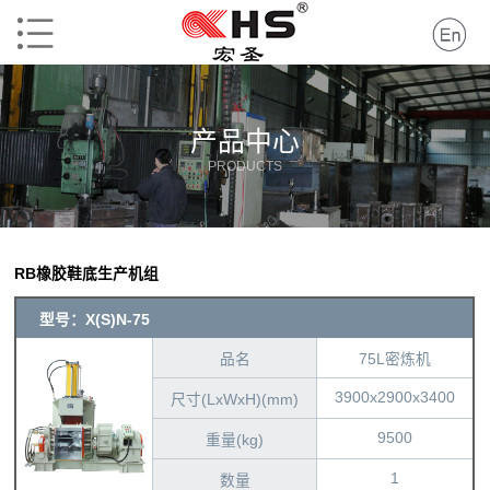
产品中心
PRODUCTS
RB橡胶鞋底生产机组
型号：X(S)N-75
品名
75L密炼机
3900x2900x3400
尺寸(LxWxH)(mm)
9500
重量(kg)
1
数量