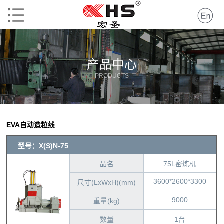
产品中心
PRODUCTS
EVA自动造粒线
型号：X(S)N-75
品名
75L密炼机
3600*2600*3300
尺寸(LxWxH)(mm)
9000
重量(kg)
数量
1台