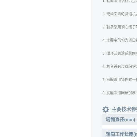
1. 辊筒采用钒钛合
2. 硬齿面齿轮减速
3. 轴承采用调心
4. 主要电气均为进
5. 循环式润滑系
6. 机台设有过载保
7. 马鞍采用铸件式
8. 底座采用国标加
主要技术参
辊筒直径(mm)
辊筒工作长度(m