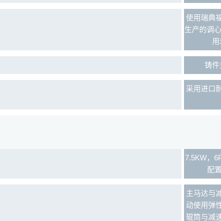
使用瑞典
生产的调心
用
铸件
采用进口
7.5KW，6
配置
主马达与
动使用弹
辊筒与减