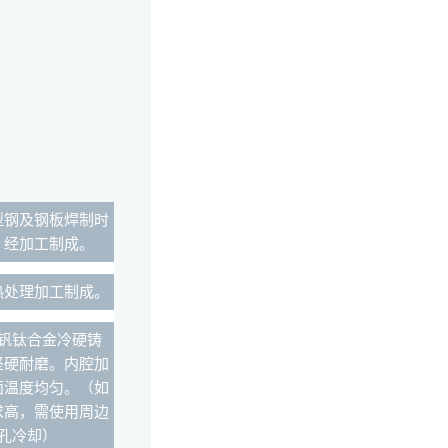
型钢及钢板焊制时
，经加工制成。
热处理加工制成。
钒钛合金冷硬铸
坚硬耐磨。内腔加
面温度均匀。（如
求高，需使用周边
孔冷却）