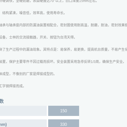
金冷硬铸铁，坚硬耐磨，表面硬度达70°以上，白口深度15mm左右。
机，结构紧凑，噪音低，效率高，使用寿命长。
滚子轴承与轴承座内部的防漏油装置相配合，密封圈使用耐高温，耐磨，耐油，密封效果
口设备，士林的交流接触器，开关、按钮为台湾天得。
统解决了生产过程中的漏油现象。其特点是：易保养，易更换，提高机台质量，不易产生
护装置，保护主要零件不因过载而损坏。安全装置采用急停反转1/3周，确保生产安全。
一体成型，不像别的厂家是焊接成型的。
厚工字钢焊接而成。
数
150
m)
330