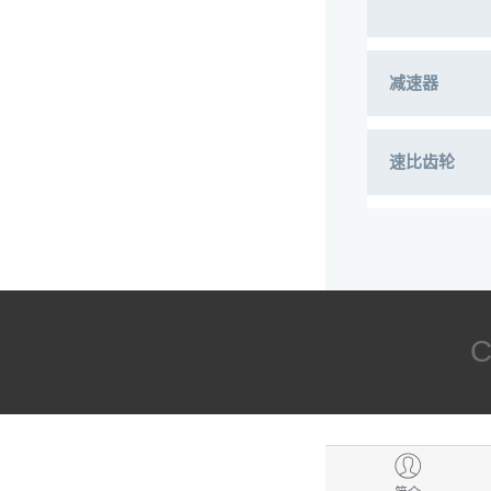
减速器
速比齿轮
C