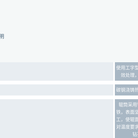
明
使用工字
效处理
碳钢浇铸
辊筒采用
铁，表面
工，使辊
对温度要
钻