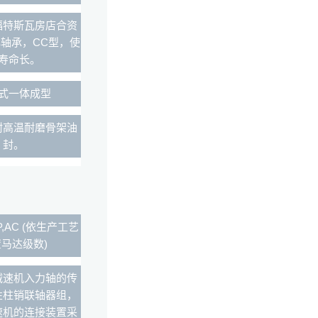
福特斯瓦房店合资
轴承，CC型，使
寿命长。
式一体成型
耐高温耐磨骨架油
封。
P,AC (依生产工艺
马达级数)
减速机入力轴的传
性柱销联轴器组，
速机的连接装置采