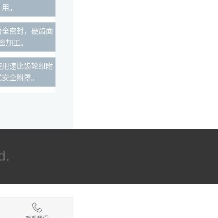
用。
力全密封，硬齿面
密加工。
使用速比齿轮组附
式安全附罩。
d.