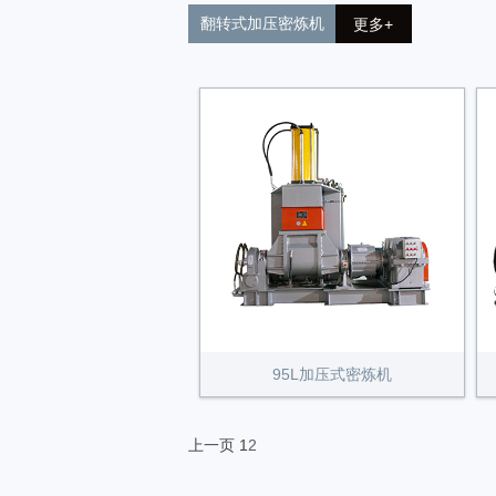
翻转式加压密炼机
更多+
95L加压式密炼机
上一页
1
2